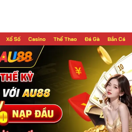
Xổ Số
Casino
Thể Thao
Đá Gà
Bắn Cá