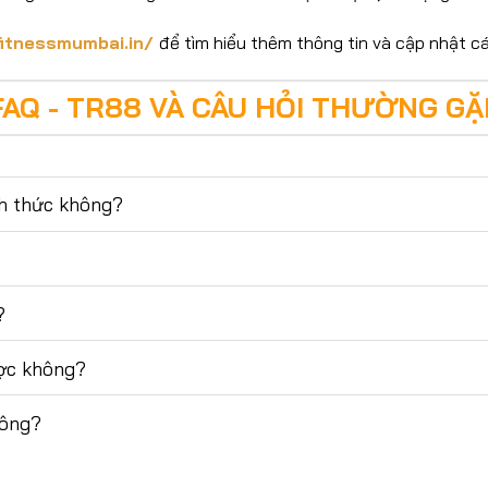
itnessmumbai.in/
để tìm hiểu thêm thông tin và cập nhật cá
FAQ - TR88 VÀ CÂU HỎI THƯỜNG GẶ
nh thức không?
?
ược không?
hông?