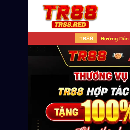
Bỏ
qua
nội
dung
TR88
Hướng Dẫn