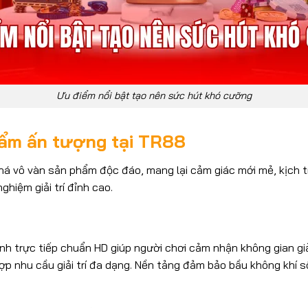
Ưu điểm nổi bật tạo nên sức hút khó cưỡng
ẩm ấn tượng tại TR88
há vô vàn sản phẩm độc đáo, mang lại cảm giác mới mẻ, kịch 
ghiệm giải trí đỉnh cao.
h trực tiếp chuẩn HD giúp người chơi cảm nhận không gian giải 
ợp nhu cầu giải trí đa dạng. Nền tảng đảm bảo bầu không khí 