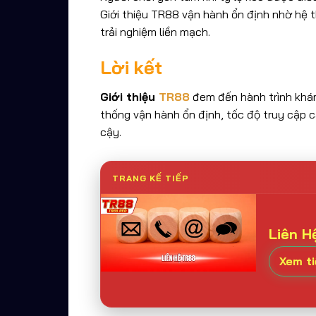
Giới thiệu TR88 vận hành ổn định nhờ hệ t
trải nghiệm liền mạch.
Lời kết
Giới thiệu
TR88
đem đến hành trình khám 
thống vận hành ổn định, tốc độ truy cập cao
cậy.
TRANG KẾ TIẾP
Liên H
Xem t