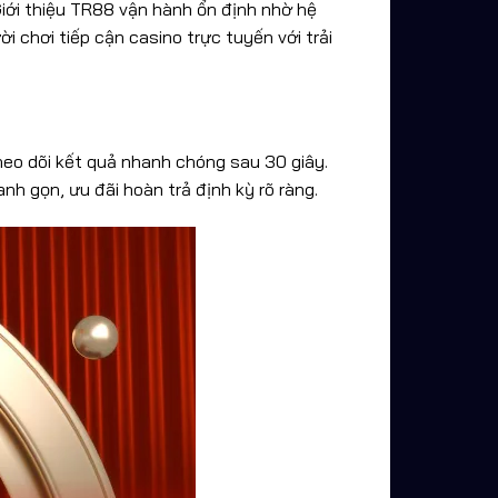
iới thiệu TR88
vận hành ổn định nhờ hệ
ời chơi tiếp cận casino trực tuyến với trải
theo dõi kết quả nhanh chóng sau 30 giây.
anh gọn, ưu đãi hoàn trả định kỳ rõ ràng.