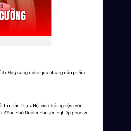
tính. Hãy cùng điểm qua những sản phẩm
trí chân thực. Hội viên trải nghiệm với
sôi động nhờ Dealer chuyên nghiệp phục vụ