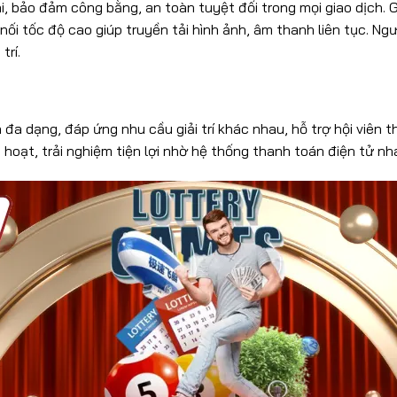
 bảo đảm công bằng, an toàn tuyệt đối trong mọi giao dịch. G
ối tốc độ cao giúp truyền tải hình ảnh, âm thanh liên tục. Ngư
trí.
đa dạng, đáp ứng nhu cầu giải trí khác nhau, hỗ trợ hội viên 
h hoạt, trải nghiệm tiện lợi nhờ hệ thống thanh toán điện tử nh