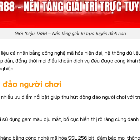
Giới thiệu TR88 – Nền tảng giải trí trực tuyến đỉnh cao
liệu cá nhân bằng công nghệ mã hóa hiện đại, hệ thống dữ liệu
p dẫn, đồng thời mọi điều khoản dịch vụ đều được công khai r
nghiệp.
 đảo người chơi
hiều ưu điểm nổi bật giúp thu hút đông đảo người chơi với trải 
i sử dụng gam màu dịu mắt, bố cục hiển thị rõ ràng cùng danh 
 hàng bằng công nghệ mã hóa SSL 256 bit, đảm bảo mọi thông 