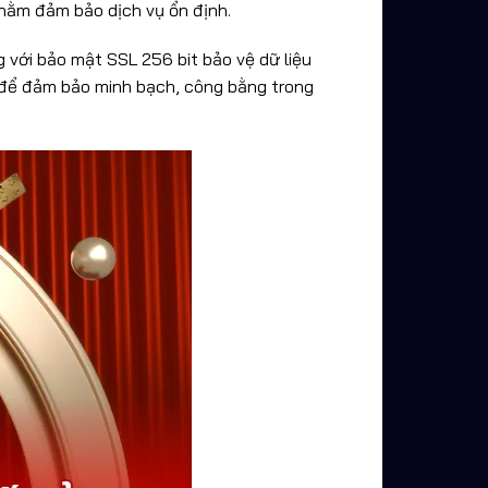
hằm đảm bảo dịch vụ ổn định.
 với bảo mật SSL 256 bit bảo vệ dữ liệu
p để đảm bảo minh bạch, công bằng trong