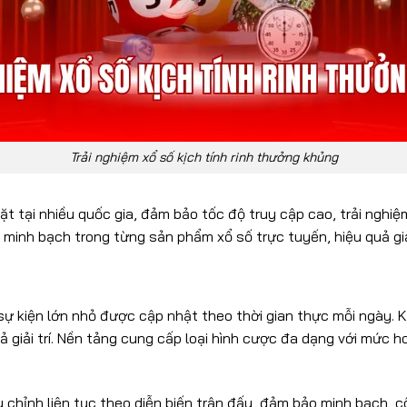
Trải nghiệm xổ số kịch tính rinh thưởng khủng
 tại nhiều quốc gia, đảm bảo tốc độ truy cập cao, trải nghiệ
minh bạch trong từng sản phẩm xổ số trực tuyến, hiệu quả giải
sự kiện lớn nhỏ được cập nhật theo thời gian thực mỗi ngày. 
quả giải trí. Nền tảng cung cấp loại hình cược đa dạng với mức
u chỉnh liên tục theo diễn biến trận đấu, đảm bảo minh bạch, 