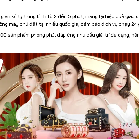
gian xử lý trung bình từ 2 đến 5 phút, mang lại hiệu quả giao d
hống máy chủ đặt tại nhiều quốc gia, đảm bảo dịch vụ chạy 24
500 sản phẩm phong phú, đáp ứng nhu cầu giải trí đa dạng, nâ