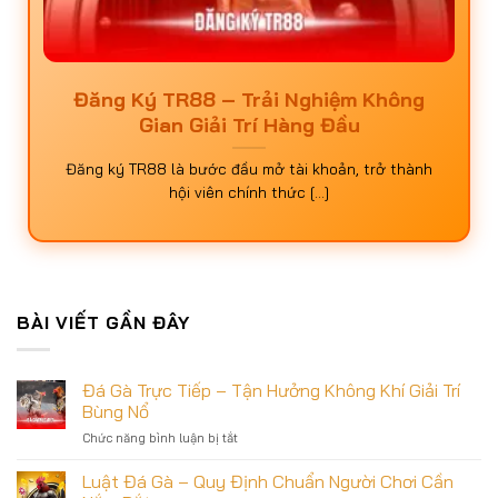
Đăng Ký TR88 – Trải Nghiệm Không
Gian Giải Trí Hàng Đầu
Đăng ký TR88 là bước đầu mở tài khoản, trở thành
hội viên chính thức [...]
BÀI VIẾT GẦN ĐÂY
Đá Gà Trực Tiếp – Tận Hưởng Không Khí Giải Trí
Bùng Nổ
Chức năng bình luận bị tắt
ở
Đá
Gà
Luật Đá Gà – Quy Định Chuẩn Người Chơi Cần
Trực