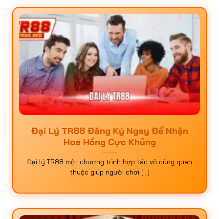
Đại Lý TR88 Đăng Ký Ngay Để Nhận
Hoa Hồng Cực Khủng
Đại lý TR88 một chương trình hợp tác vô cùng quen
thuộc giúp người chơi [...]