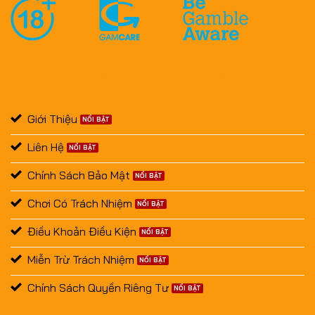
TR88 - GIẢI ĐÁP THẮC MẮC
Giới Thiệu
Liên Hệ
Chính Sách Bảo Mật
Chơi Có Trách Nhiệm
Điều Khoản Điều Kiện
Miễn Trừ Trách Nhiệm
Chính Sách Quyền Riêng Tư