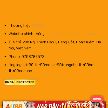
THÔNG TIN BRAND
Thương hiệu:
TR88
Website chính thống:
https://zumbafitnessmumbai.in/
Địa chỉ:
24b Ng. Thịnh Hào 1, Hàng Bột, Hoàn Kiếm, Hà
Nội, Việt Nam
Phone:
0798787573
Hagtag:
#tr88 #tr88red #tr88trangchu #tr88bet
#tr88cacuoc
ĐÓNG