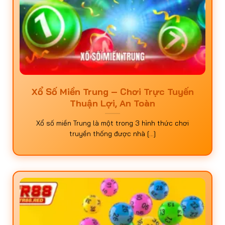
Xổ Số Miền Trung – Chơi Trực Tuyến
Thuận Lợi, An Toàn
Xổ số miền Trung là một trong 3 hình thức chơi
truyền thống được nhà [...]