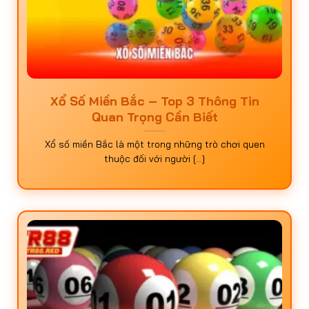
Xổ Số Miền Bắc – Top 3 Thông Tin
Quan Trọng Cần Biết
Xổ số miền Bắc là một trong những trò chơi quen
thuộc đối với người [...]