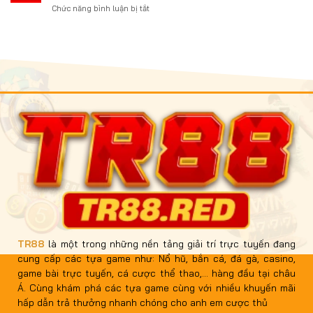
Mẹo
Nào?
Chức năng bình luận bị tắt
ở
–
Quay
Bắn
Săn
Thưởng
Cá
Thưởng
Hay
Siêu
Đại
2025
Thị
Dương
–
Nhận
Săn
Thưởng
Thưởng
Khủng
Kịch
Tính,
Rinh
Quà
Nhanh
TR88
là một trong những nền tảng giải trí trực tuyến đang
cung cấp các tựa game như: Nổ hũ, bắn cá, đá gà, casino,
game bài trực tuyến, cá cược thể thao,... hàng đầu tại châu
Á. Cùng khám phá các tựa game cùng với nhiều khuyến mãi
hấp dẫn trả thưởng nhanh chóng cho anh em cược thủ