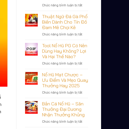
–
Chức năng bình luận bị tắt
ở
Tận
Luật
Hưởng
Đá
Không
Thuật Ngữ Đá Gà Phổ
Gà
Khí
Biến Dành Cho Tín Đồ
–
Giải
Đam Mê Chọi Kê
Quy
Trí
Chức năng bình luận bị tắt
ở
Định
Bùng
Thuật
Chuẩn
Nổ
Ngữ
Người
Tool Nổ Hũ PG Có Nên
Đá
Chơi
Dùng Hay Không? Lợi
Gà
Cần
Và Hại Thế Nào?
Phổ
Nắm
Chức năng bình luận bị tắt
ở
Biến
Bắt
Tool
Dành
Nổ
Cho
Nổ Hũ Mạt Chược –
Hũ
Tín
Ưu Điểm Và Mẹo Quay
PG
Đồ
Thưởng Hay 2025
Có
Đam
Chức năng bình luận bị tắt
ở
Nên
Mê
ố
Nổ
Dùng
Chọi
Hũ
Hay
Bắn Cá Nổ Hũ – Săn
Kê
n
Mạt
Không?
Thưởng Đại Dương
m
Chược
Lợi
Nhận Thưởng Khủng
–
Và
Chức năng bình luận bị tắt
ở
Ưu
Hại
Bắn
Điểm
Thế