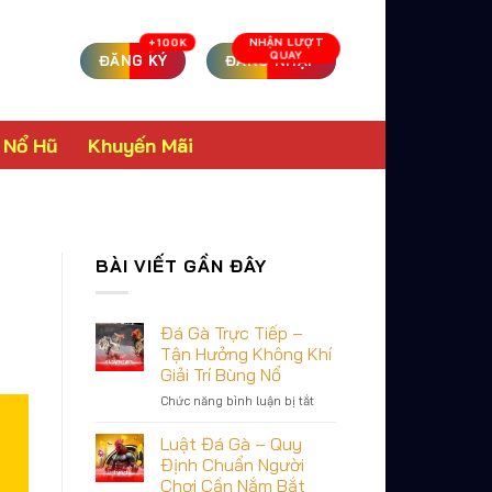
ĐĂNG KÝ
ĐĂNG NHẬP
Nổ Hũ
Khuyến Mãi
BÀI VIẾT GẦN ĐÂY
Đá Gà Trực Tiếp –
Tận Hưởng Không Khí
Giải Trí Bùng Nổ
Chức năng bình luận bị tắt
ở
Đá
Gà
Luật Đá Gà – Quy
Trực
Định Chuẩn Người
Tiếp
Chơi Cần Nắm Bắt