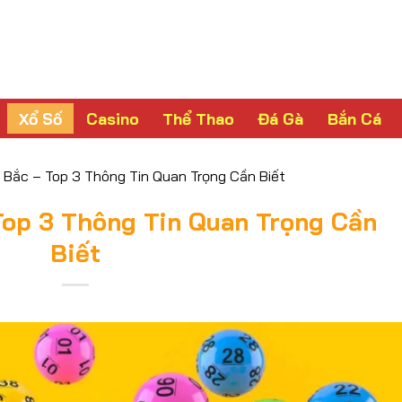
Xổ Số
Casino
Thể Thao
Đá Gà
Bắn Cá
 Bắc – Top 3 Thông Tin Quan Trọng Cần Biết
Top 3 Thông Tin Quan Trọng Cần
Biết