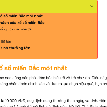
xổ số miền Bắc mới nhất
khách của xổ số miền Bắc
hống của các nhà đài
 99 lần
n rinh thưởng lớn
xổ số miền Bắc mới nhất
me nào cũng cần phải đảm bảo hiểu rõ về trò chơi đó. Điều này
 dàng phán đoán chính xác và đưa ra lựa chọn hiệu quả, hạn c
 là 10.000 VNĐ, quy định quay thưởng theo ngày và tỉnh. Hiện
gày có 1-2 nhà đài với lịch cố định gồm: Hà Nội, Thái Bình, Na