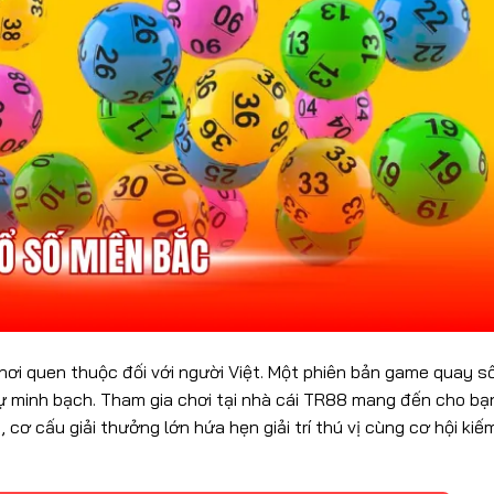
hơi quen thuộc đối với người Việt. Một phiên bản game quay s
ự minh bạch. Tham gia chơi tại nhà cái TR88 mang đến cho bạ
cơ cấu giải thưởng lớn hứa hẹn giải trí thú vị cùng cơ hội kiế