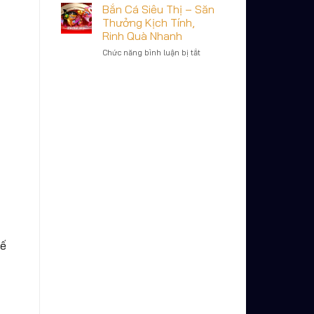
Cá
Và
Bắn Cá Siêu Thị – Săn
Nào?
Nổ
Mẹo
Thưởng Kịch Tính,
Hũ
Quay
Rinh Quà Nhanh
–
Thưởng
Chức năng bình luận bị tắt
ở
Săn
Hay
Bắn
Thưởng
2025
Cá
Đại
Siêu
Dương
Thị
Nhận
–
Thưởng
Săn
Khủng
Thưởng
Kịch
Tính,
Rinh
Quà
Nhanh
hế
m