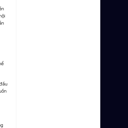
ền
hội
ần
hể
 đầu
guồn
ng