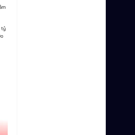
đảm
 tỷ
Do