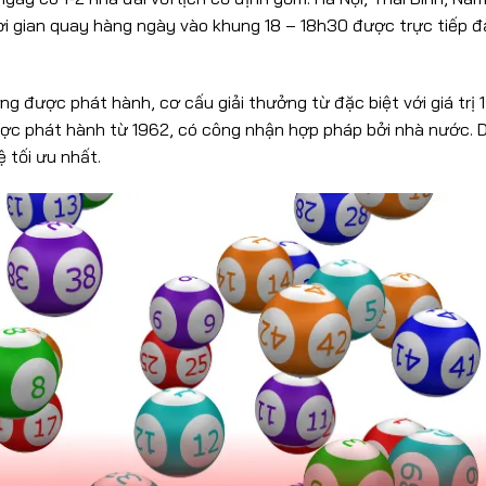
hời gian quay hàng ngày vào khung 18 – 18h30 được trực tiếp 
g được phát hành, cơ cấu giải thưởng từ đặc biệt với giá trị 1
được phát hành từ 1962, có công nhận hợp pháp bởi nhà nước. 
ệ tối ưu nhất.