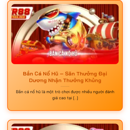
Bắn Cá Nổ Hũ – Săn Thưởng Đại
Dương Nhận Thưởng Khủng
Bắn cá nổ hũ là một trò chơi được nhiều người đánh
giá cao tại [...]