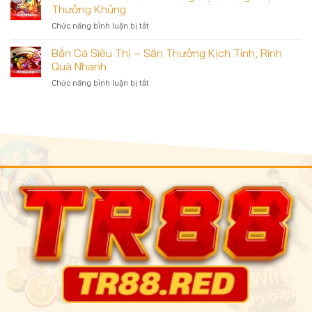
Mạt
Hay
Thưởng Khủng
Chọi
Chược
Không?
Kê
Chức năng bình luận bị tắt
ở
–
Lợi
Bắn
Ưu
Và
Cá
Bắn Cá Siêu Thị – Săn Thưởng Kịch Tính, Rinh
Điểm
Hại
Nổ
Và
Quà Nhanh
Thế
Hũ
Mẹo
Nào?
Chức năng bình luận bị tắt
ở
–
Quay
Bắn
Săn
Thưởng
Cá
Thưởng
Hay
Siêu
Đại
2025
Thị
Dương
–
Nhận
Săn
Thưởng
Thưởng
Khủng
Kịch
Tính,
Rinh
Quà
Nhanh