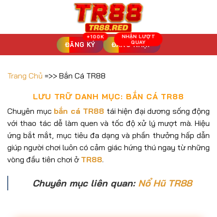
Bỏ
qua
nội
dung
ĐĂNG KÝ
ĐĂNG NHẬP
Trang Chủ
=>>
Bắn Cá TR88
LƯU TRỮ DANH MỤC:
BẮN CÁ TR88
Chuyên mục
bắn cá TR88
tái hiện đại dương sống động
với thao tác dễ làm quen và tốc độ xử lý mượt mà. Hiệu
ứng bắt mắt, mục tiêu đa dạng và phần thưởng hấp dẫn
giúp người chơi luôn có cảm giác hứng thú ngay từ những
vòng đầu tiên chơi ở
TR88
.
Chuyên mục liên quan:
Nổ Hũ TR88