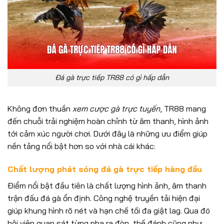
Đá gà trực tiếp TR88 có gì hấp dẫn
Không đơn thuần
xem cược gà trực tuyến
, TR88 mang
đến chuỗi trải nghiệm hoàn chỉnh từ âm thanh, hình ảnh
tới cảm xúc người chơi. Dưới đây là những ưu điểm giúp
nền tảng nổi bật hơn so với nhà cái khác:
Chất lượng phát sóng đá gà trực tiếp hàng đầu
Điểm nổi bật đầu tiên là chất lượng hình ảnh, âm thanh
trận đấu đá gà ổn định. Công nghệ truyền tải hiện đại
giúp khung hình rõ nét và hạn chế tối đa giật lag. Qua đó
hội viên quan sát từng pha ra đòn, thế đánh cũng như