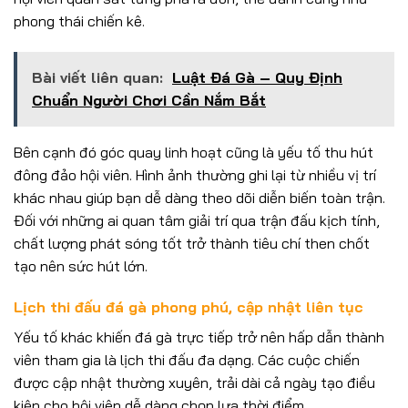
phong thái chiến kê.
Bài viết liên quan:
Luật Đá Gà – Quy Định
Chuẩn Người Chơi Cần Nắm Bắt
Bên cạnh đó góc quay linh hoạt cũng là yếu tố thu hút
đông đảo hội viên. Hình ảnh thường ghi lại từ nhiều vị trí
khác nhau giúp bạn dễ dàng theo dõi diễn biến toàn trận.
Đối với những ai quan tâm giải trí qua trận đấu kịch tính,
chất lượng phát sóng tốt trở thành tiêu chí then chốt
tạo nên sức hút lớn.
Lịch thi đấu đá gà phong phú, cập nhật liên tục
Yếu tố khác khiến đá gà trực tiếp trở nên hấp dẫn thành
viên tham gia là lịch thi đấu đa dạng. Các cuộc chiến
được cập nhật thường xuyên, trải dài cả ngày tạo điều
kiện cho hội viên dễ dàng chọn lựa thời điểm.