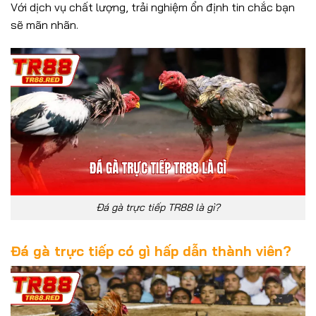
Với dịch vụ chất lượng, trải nghiệm ổn định tin chắc bạn
sẽ mãn nhãn.
Đá gà trực tiếp TR88 là gì?
Đá gà trực tiếp có gì hấp dẫn thành viên?