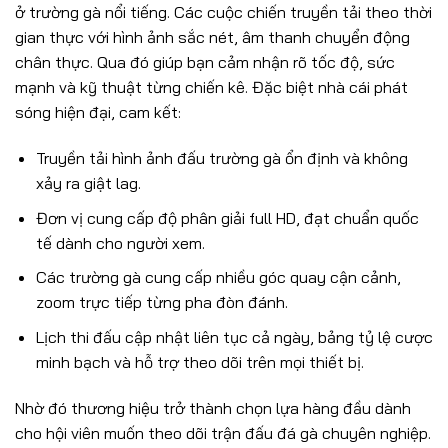
ở trường gà nổi tiếng. Các cuộc chiến truyền tải theo thời
gian thực với hình ảnh sắc nét, âm thanh chuyển động
chân thực. Qua đó giúp bạn cảm nhận rõ tốc độ, sức
mạnh và kỹ thuật từng chiến kê. Đặc biệt nhà cái phát
sóng hiện đại, cam kết:
Truyền tải hình ảnh đấu trường gà ổn định và không
xảy ra giật lag.
Đơn vị cung cấp độ phân giải full HD, đạt chuẩn quốc
tế dành cho người xem.
Các trường gà cung cấp nhiều góc quay cận cảnh,
zoom trực tiếp từng pha đòn đánh.
Lịch thi đấu cập nhật liên tục cả ngày, bảng tỷ lệ cược
minh bạch và hỗ trợ theo dõi trên mọi thiết bị.
Nhờ đó thương hiệu trở thành chọn lựa hàng đầu dành
cho hội viên muốn theo dõi trận đấu đá gà chuyên nghiệp.