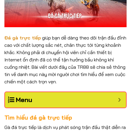
Đá gà trực tiếp
giúp bạn dễ dàng theo dõi trận đấu đỉnh
cao với chất lượng sắc nét, chân thực tới từng khoảnh
khắc. Không phải di chuyển hội viên chỉ cần thiết bị
Internet ổn định đã có thể tận hưởng bầu không khí
cuồng nhiệt. Bài viết dưới đây của TR88 sẽ chia sẻ thông
tin về danh mục này mời người chơi tìm hiểu để xem cuộc
chiến một cách trọn vẹn.
Menu
Tìm hiểu đá gà trực tiếp
Gà đá trực tiếp là dịch vụ phát sóng trận đấu thật diễn ra