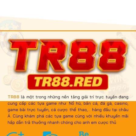
Săn
Thưởng
Cá
Thưởng
Hay
Siêu
Đại
2025
Thị
Dương
–
Nhận
Săn
Thưởng
Thưởng
Khủng
Kịch
Tính,
Rinh
Quà
Nhanh
TR88
là một trong những nền tảng giải trí trực tuyến đang
cung cấp các tựa game như: Nổ hũ, bắn cá, đá gà, casino,
game bài trực tuyến, cá cược thể thao,... hàng đầu tại châu
Á. Cùng khám phá các tựa game cùng với nhiều khuyến mãi
hấp dẫn trả thưởng nhanh chóng cho anh em cược thủ