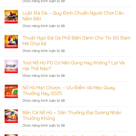
Chức năng bình luận bị tắt
ở
Đá
Gà
Luật Đá Gà – Quy Định Chuẩn Người Chơi Cần
Trực
Nắm Bắt
Tiếp
Chức năng bình luận bị tắt
ở
–
Luật
Tận
Đá
Thuật Ngữ Đá Gà Phổ Biến Dành Cho Tín Đồ Đam
Hưởng
Gà
Không
Mê Chọi Kê
–
Khí
Chức năng bình luận bị tắt
ở
Quy
Giải
Thuật
Định
Trí
Ngữ
Tool Nổ Hũ PG Có Nên Dùng Hay Không? Lợi Và
Chuẩn
Bùng
Đá
Người
Hại Thế Nào?
Nổ
Gà
Chơi
Chức năng bình luận bị tắt
ở
Phổ
Cần
Tool
Biến
Nắm
Nổ
Nổ Hũ Mạt Chược – Ưu Điểm Và Mẹo Quay
Dành
Bắt
Hũ
Cho
Thưởng Hay 2025
PG
Tín
Chức năng bình luận bị tắt
ở
Có
Đồ
Nổ
Nên
Đam
Hũ
Bắn Cá Nổ Hũ – Săn Thưởng Đại Dương Nhận
Dùng
Mê
Mạt
Hay
Thưởng Khủng
Chọi
Chược
Không?
Kê
Chức năng bình luận bị tắt
ở
–
Lợi
Bắn
Ưu
Và
Cá