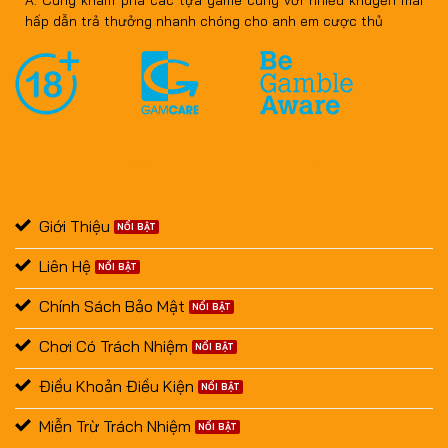
hấp dẫn trả thưởng nhanh chóng cho anh em cược thủ
TR88 - GIẢI ĐÁP THẮC MẮC
Giới Thiệu
Liên Hệ
Chính Sách Bảo Mật
Chơi Có Trách Nhiệm
Điều Khoản Điều Kiện
Miễn Trừ Trách Nhiệm