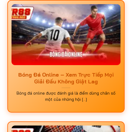
Bóng Đá Online – Xem Trực Tiếp Mọi
Giải Đấu Không Giật Lag
Bóng đá online được đánh giá là điểm dừng chân số
một của những hội [...]