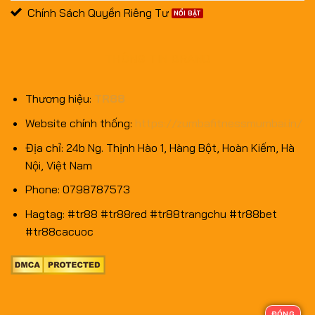
Chính Sách Quyền Riêng Tư
THÔNG TIN BRAND
Thương hiệu:
TR88
Website chính thống:
https://zumbafitnessmumbai.in/
Địa chỉ:
24b Ng. Thịnh Hào 1, Hàng Bột, Hoàn Kiếm, Hà
Nội, Việt Nam
Phone:
0798787573
Hagtag:
#tr88 #tr88red #tr88trangchu #tr88bet
#tr88cacuoc
ĐÓNG