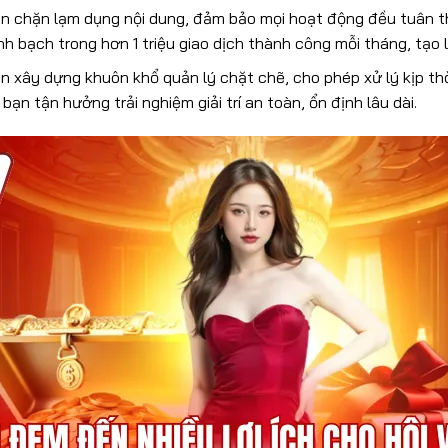
 chặn lạm dụng nội dung, đảm bảo mọi hoạt động đều tuân th
h bạch trong hơn 1 triệu giao dịch thành công mỗi tháng, tạo 
 xây dựng khuôn khổ quản lý chặt chẽ, cho phép xử lý kịp thờ
ạn tận hưởng trải nghiệm giải trí an toàn, ổn định lâu dài.