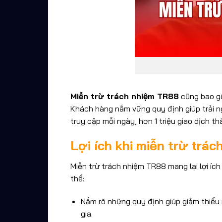
Miễn trừ trách nhiệm TR88
cũng bao gồ
Khách hàng nắm vững quy định giúp trải ng
truy cập mỗi ngày, hơn 1 triệu giao dịch t
Lợi ích khi miễn trừ trá
Miễn trừ trách nhiệm TR88
mang lại lợi íc
thể:
Nắm rõ những quy định giúp giảm thiểu 
gia.