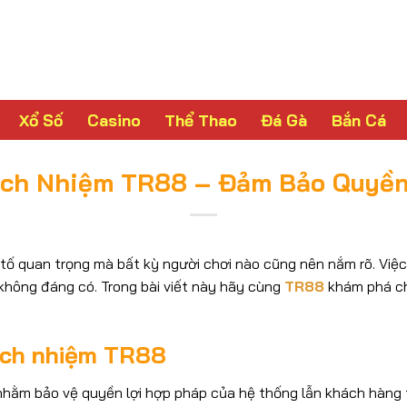
Xổ Số
Casino
Thể Thao
Đá Gà
Bắn Cá
ách Nhiệm TR88 – Đảm Bảo Quyề
 tố quan trọng mà bất kỳ người chơi nào cũng nên nắm rõ. Việc
o không đáng có. Trong bài viết này hãy cùng
TR88
khám phá chi
rách nhiệm TR88
nhằm bảo vệ quyền lợi hợp pháp của hệ thống lẫn khách hàng t