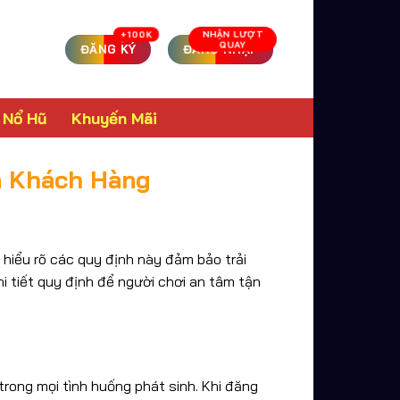
ĐĂNG KÝ
ĐĂNG NHẬP
Nổ Hũ
Khuyến Mãi
n Khách Hàng
 hiểu rõ các quy định này đảm bảo trải
 tiết quy định để người chơi an tâm tận
rong mọi tình huống phát sinh. Khi đăng