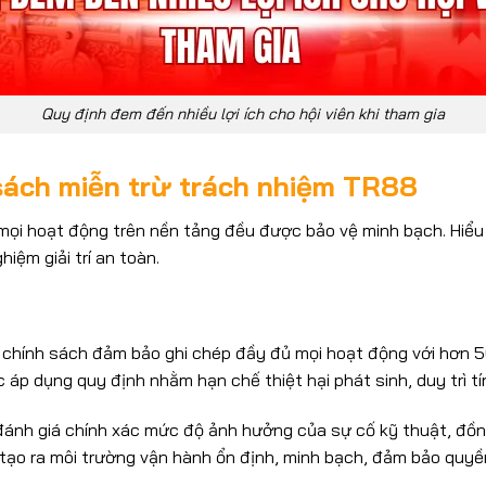
Quy định đem đến nhiều lợi ích cho hội viên khi tham gia
 sách miễn trừ trách nhiệm TR88
ọi hoạt động trên nền tảng đều được bảo vệ minh bạch. Hiểu r
hiệm giải trí an toàn.
i chính sách đảm bảo ghi chép đầy đủ mọi hoạt động với hơn 5
c áp dụng quy định nhằm hạn chế thiệt hại phát sinh, duy trì t
đánh giá chính xác mức độ ảnh hưởng của sự cố kỹ thuật, đồng
tạo ra môi trường vận hành ổn định, minh bạch, đảm bảo quyền