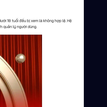
ưới 18 tuổi đều bị xem là không hợp lệ. Hệ
h quản lý người dùng.