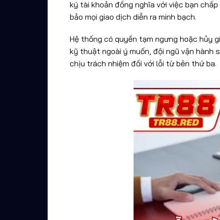
ký tài khoản đồng nghĩa với việc bạn chấ
bảo mọi giao dịch diễn ra minh bạch.
Hệ thống có quyền tạm ngưng hoặc hủy giao
kỹ thuật ngoài ý muốn, đội ngũ vận hành 
chịu trách nhiệm đối với lỗi từ bên thứ ba.