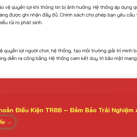
ảo vệ quyền lợi khi thông tin bị ảnh hưởng. Hệ thống áp dụng qu
tháng được ghi nhận đầy đủ. Chính sách cho phép bạn yêu cầu 
iểu rủi ro phát sinh.
 quyền lợi người chơi, hệ thống, tạo môi trường giải trí minh 
ộng diễn ra công bằng. Hệ thống cam kết duy trì bảo mật mang 
hoản Điều Kiện TR88 – Đảm Bảo Trải Nghiệm 
iếp →