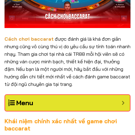
Cách chơi baccarat
được đánh giá là khá đơn giản
nhưng cũng vô cùng thú vị do yêu cầu sự tính toán nhanh
nhạy. Tham gia chơi tại nhà cái TR88 mỗi hội viên sẽ có
những ván cược minh bạch, thiết kế hiện đại, thưởng
đậm. Nếu bạn là một người mới, hãy bắt đầu với những
hướng dẫn chi tiết mới nhất về cách đánh game baccarat
từ đội ngũ chuyên gia tại trang.
Menu
Khái niệm chính xác nhất về game chơi
baccarat