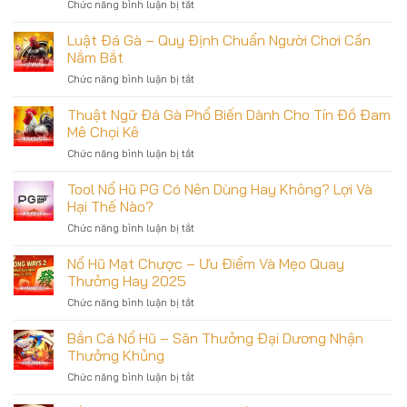
Chức năng bình luận bị tắt
ở
Đá
Gà
Luật Đá Gà – Quy Định Chuẩn Người Chơi Cần
Trực
Nắm Bắt
Tiếp
Chức năng bình luận bị tắt
ở
–
Luật
Tận
Đá
Thuật Ngữ Đá Gà Phổ Biến Dành Cho Tín Đồ Đam
Hưởng
Gà
Không
Mê Chọi Kê
–
Khí
Chức năng bình luận bị tắt
ở
Quy
Giải
Thuật
Định
Trí
Ngữ
Tool Nổ Hũ PG Có Nên Dùng Hay Không? Lợi Và
Chuẩn
Bùng
Đá
Người
Hại Thế Nào?
Nổ
Gà
Chơi
Chức năng bình luận bị tắt
ở
Phổ
Cần
Tool
Biến
Nắm
Nổ
Nổ Hũ Mạt Chược – Ưu Điểm Và Mẹo Quay
Dành
Bắt
Hũ
Cho
Thưởng Hay 2025
PG
Tín
Chức năng bình luận bị tắt
ở
Có
Đồ
Nổ
Nên
Đam
Hũ
Bắn Cá Nổ Hũ – Săn Thưởng Đại Dương Nhận
Dùng
Mê
Mạt
Hay
Thưởng Khủng
Chọi
Chược
Không?
Kê
Chức năng bình luận bị tắt
ở
–
Lợi
Bắn
Ưu
Và