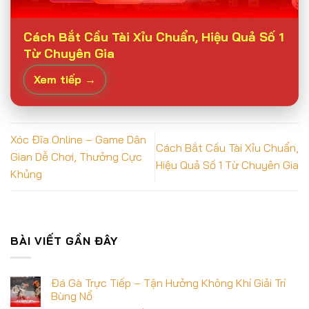
Cách Bắt Cầu Tài Xỉu Chuẩn, Hiệu Quả Số 1
Từ Chuyên Gia
Xem tiếp →
Xóc Đĩa Online – Game Dân
Cách Bắt Cầu Tài Xỉu Chuẩn,
Gian Dễ Chơi, Thưởng Cực
Hiệu Quả Số 1 Từ Chuyên Gia
Khủng
BÀI VIẾT GẦN ĐÂY
Đá Gà Trực Tiếp – Tận Hưởng Không Khí Giải Trí
Bùng Nổ