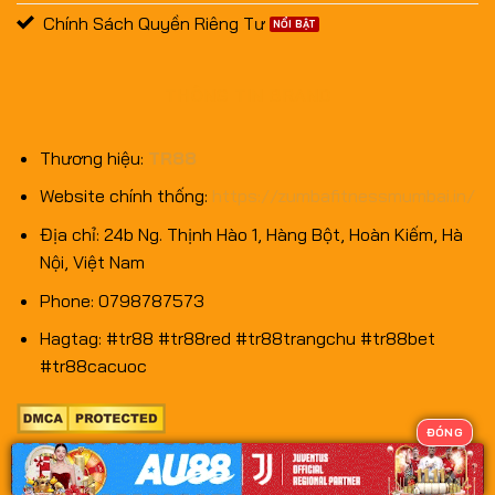
Chính Sách Quyền Riêng Tư
THÔNG TIN BRAND
Thương hiệu:
TR88
Website chính thống:
https://zumbafitnessmumbai.in/
Địa chỉ:
24b Ng. Thịnh Hào 1, Hàng Bột, Hoàn Kiếm, Hà
Nội, Việt Nam
Phone:
0798787573
Hagtag:
#tr88 #tr88red #tr88trangchu #tr88bet
#tr88cacuoc
ĐÓNG