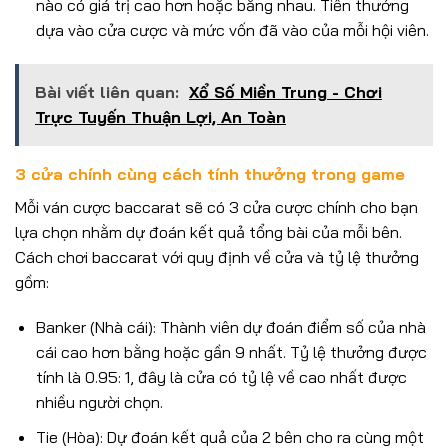
nào có giá trị cao hơn hoặc bằng nhau. Tiền thưởng
dựa vào cửa cược và mức vốn đã vào của mỗi hội viên.
Bài viết liên quan:
Xổ Số Miền Trung - Chơi
Trực Tuyến Thuận Lợi, An Toàn
3 cửa chính cùng cách tính thưởng trong game
Mỗi ván cược baccarat sẽ có 3 cửa cược chính cho bạn
lựa chọn nhằm dự đoán kết quả tổng bài của mỗi bên.
Cách chơi baccarat với quy định về cửa và tỷ lệ thưởng
gồm:
Banker (Nhà cái): Thành viên dự đoán điểm số của nhà
cái cao hơn bằng hoặc gần 9 nhất. Tỷ lệ thưởng được
tính là 0.95: 1, đây là cửa có tỷ lệ về cao nhất được
nhiều người chọn.
Tie (Hòa): Dự đoán kết quả của 2 bên cho ra cùng một