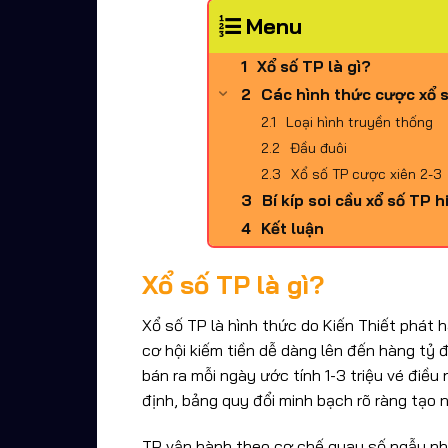
Menu
Xổ số TP là gì?
Các hình thức cược xổ 
Loại hình truyền thống
Đầu đuôi
Xổ số TP cược xiên 2-3
Bí kíp soi cầu xổ số TP 
Kết luận
Xổ số TP là gì?
Xổ số TP là hình thức do Kiến Thiết phát h
cơ hội kiếm tiền dễ dàng lên đến hàng tỷ đ
bán ra mỗi ngày ước tính 1-3 triệu vé điề
định, bảng quy đổi minh bạch rõ ràng tạo n
TP vận hành theo cơ chế quay số ngẫu nhiên