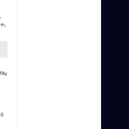
n
nh,
 đây
kỹ