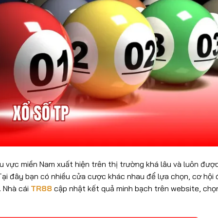
hu vực miền Nam xuất hiện trên thị trường khá lâu và luôn đượ
Tại đây bạn có nhiều cửa cược khác nhau để lựa chọn, cơ hội 
. Nhà cái
TR88
cập nhật kết quả minh bạch trên website, chọ