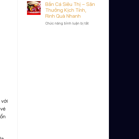
Cá
Và
Bắn Cá Siêu Thị – Săn
Nào?
Nổ
Mẹo
Thưởng Kịch Tính,
Hũ
Quay
Rinh Quà Nhanh
–
Thưởng
Chức năng bình luận bị tắt
ở
Săn
Hay
Bắn
Thưởng
2025
Cá
Đại
Siêu
Dương
Thị
Nhận
–
Thưởng
Săn
Khủng
Thưởng
Kịch
Tính,
Rinh
Quà
Nhanh
 với
 vé
 ổn
Ba,