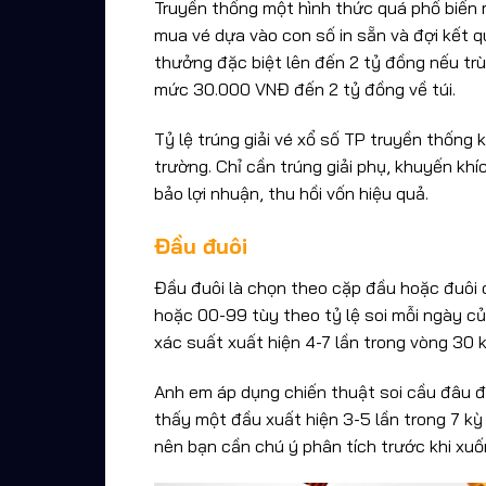
Truyền thống một hình thức quá phổ biến 
mua vé dựa vào con số in sẵn và đợi kết q
thưởng đặc biệt lên đến 2 tỷ đồng nếu trù
mức 30.000 VNĐ đến 2 tỷ đồng về túi.
Tỷ lệ trúng giải vé xổ số TP truyền thống
trường. Chỉ cần trúng giải phụ, khuyến k
bảo lợi nhuận, thu hồi vốn hiệu quả.
Đầu đuôi
Đầu đuôi là chọn theo cặp đầu hoặc đuôi c
hoặc 00-99 tùy theo tỷ lệ soi mỗi ngày củ
xác suất xuất hiện 4-7 lần trong vòng 30 k
Anh em áp dụng chiến thuật soi cầu đâu đu
thấy một đầu xuất hiện 3-5 lần trong 7 kỳ 
nên bạn cần chú ý phân tích trước khi xuốn