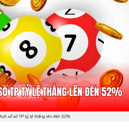
uôi xổ số TP tỷ lệ thắng lên đến 52%