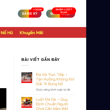
ĐĂNG KÝ
ĐĂNG NHẬP
Nổ Hũ
Khuyến Mãi
BÀI VIẾT GẦN ĐÂY
Đá Gà Trực Tiếp –
Tận Hưởng Không Khí
Giải Trí Bùng Nổ
Chức năng bình luận bị tắt
ở
Đá
Gà
Luật Đá Gà – Quy
Trực
Định Chuẩn Người
Tiếp
Chơi Cần Nắm Bắt