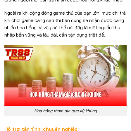
Ngoài ra khi cộng đồng game thủ của bạn lớn, mức chi trả
khi chơi game càng cao thì bạn cũng sẽ nhận được càng
nhiều hoa hồng. Vì vậy có thể nói đây là một nguồn thu
nhập bền vững và lâu dài, cần tận dụng triệt để.
Hoa hồng tham gia cực kỳ khủng
Hỗ trợ tận tình, chuyên nghiệp