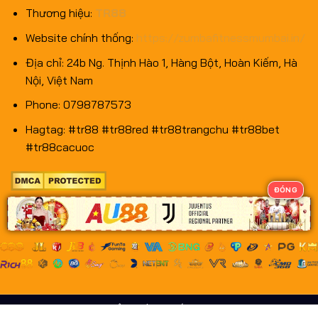
Thương hiệu:
TR88
Website chính thống:
https://zumbafitnessmumbai.in/
Địa chỉ:
24b Ng. Thịnh Hào 1, Hàng Bột, Hoàn Kiếm, Hà
Nội, Việt Nam
Phone:
0798787573
Hagtag:
#tr88 #tr88red #tr88trangchu #tr88bet
#tr88cacuoc
ĐÓNG
LINK TRUY CẬP CHÍNH THỨC TR88 2026 ©