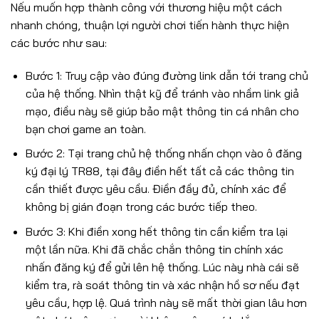
Nếu muốn hợp
thành công với thương hiệu một cách
nhanh chóng, thuận lợi người chơi tiến hành thực hiện
các bước như sau:
Bước 1: Truy cập vào đúng đường link dẫn tới trang chủ
của hệ thống. Nhìn thật kỹ để tránh vào nhầm link giả
mạo, điều này sẽ giúp bảo mật thông tin cá nhân cho
bạn chơi game an toàn.
Bước 2: Tại trang chủ hệ thống nhấn chọn vào ô đăng
ký đại lý TR88, tại đây điền hết tất cả các thông tin
cần thiết được yêu cầu. Điền đầy đủ, chính xác để
không bị gián đoạn trong các bước tiếp theo.
Bước 3: Khi điền xong hết thông tin cần kiểm tra lại
một lần nữa. Khi đã chắc chắn thông tin chính xác
nhấn đăng ký để gửi lên hệ thống. Lúc này nhà cái sẽ
kiểm tra, rà soát thông tin và xác nhận hồ sơ nếu đạt
yêu cầu, hợp lệ. Quá trình này sẽ mất thời gian lâu hơn