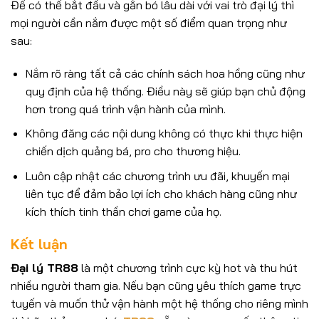
Để có thể bắt đầu và gắn bó lâu dài với vai trò đại lý thì
mọi người cần nắm được một số điểm quan trọng như
sau:
Nắm rõ ràng tất cả các chính sách hoa hồng cũng như
quy định của hệ thống. Điều này sẽ giúp bạn chủ động
hơn trong quá trình vận hành của mình.
Không đăng các nội dung không có thực khi thực hiện
chiến dịch quảng bá, pro cho thương hiệu.
Luôn cập nhật các chương trình ưu đãi, khuyến mại
liên tục để đảm bảo lợi ích cho khách hàng cũng như
kích thích tinh thần chơi game của họ.
Kết luận
Đại lý TR88
là một chương trình cực kỳ hot và thu hút
nhiều người tham gia. Nếu bạn cũng yêu thích game trực
tuyến và muốn thử vận hành một hệ thống cho riêng mình