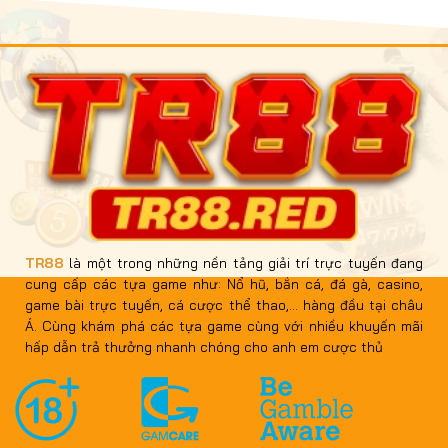
–
Nhận
Săn
Thưởng
Thưởng
Khủng
Kịch
Tính,
Rinh
Quà
Nhanh
TR88
là một trong những nền tảng giải trí trực tuyến đang
cung cấp các tựa game như: Nổ hũ, bắn cá, đá gà, casino,
game bài trực tuyến, cá cược thể thao,... hàng đầu tại châu
Á. Cùng khám phá các tựa game cùng với nhiều khuyến mãi
hấp dẫn trả thưởng nhanh chóng cho anh em cược thủ