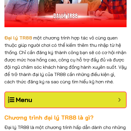
Đại lý TR88
một chương trình hợp tác vô cùng quen
thuộc giúp người chơi có thể kiếm thêm thu nhập từ hệ
thống. Chỉ cần đăng ký thành công bạn sẽ có cơ hội nhận
được mức hoa hồng cao, công cụ hỗ trợ đầy đủ và được
đội ngũ chăm sóc khách hàng đồng hành xuyên suốt. Vậy
để trở thành đại lý của TR88 cần những điều kiện gì,
cách thức đăng ký ra sao cùng tìm hiểu kỹ hơn nhé.
Menu
Chương trình đại lý TR88 là gì?
Đại lý TR88 là một chương trình hấp dẫn dành cho những