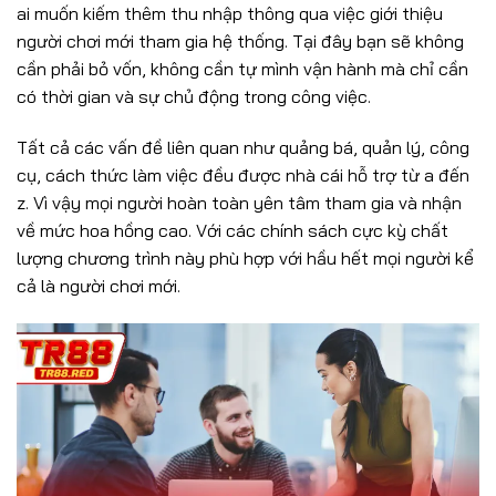
ai muốn kiếm thêm thu nhập thông qua việc giới thiệu
người chơi mới tham gia hệ thống. Tại đây bạn sẽ không
cần phải bỏ vốn, không cần tự mình vận hành mà chỉ cần
có thời gian và sự chủ động trong công việc.
Tất cả các vấn đề liên quan như quảng bá, quản lý, công
cụ, cách thức làm việc đều được nhà cái hỗ trợ từ a đến
z. Vì vậy mọi người hoàn toàn yên tâm tham gia và nhận
về mức hoa hồng cao. Với các chính sách cực kỳ chất
lượng chương trình này phù hợp với hầu hết mọi người kể
cả là người chơi mới.