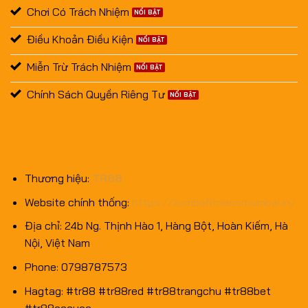
Chơi Có Trách Nhiệm
Điều Khoản Điều Kiện
Miễn Trừ Trách Nhiệm
Chính Sách Quyền Riêng Tư
THÔNG TIN BRAND
Thương hiệu:
TR88
Website chính thống:
https://zumbafitnessmumbai.in/
Địa chỉ:
24b Ng. Thịnh Hào 1, Hàng Bột, Hoàn Kiếm, Hà
Nội, Việt Nam
Phone:
0798787573
Hagtag:
#tr88 #tr88red #tr88trangchu #tr88bet
#tr88cacuoc