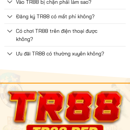
Vào TR88 bị chặn phải làm sao?
Đăng ký TR88 có mất phí không?
Có chơi TR88 trên điện thoại được
không?
Ưu đãi TR88 có thường xuyên không?